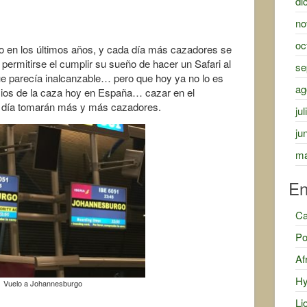
di
no
oc
o en los últimos años, y cada día más cazadores se
permitirse el cumplir su sueño de hacer un Safari al
se
e parecía inalcanzable… pero que hoy ya no lo es
ag
cios de la caza hoy en España… cazar en el
a día tomarán más y más cazadores.
ju
ju
ma
En
Ca
Po
Af
Hy
Vuelo a Johannesburgo
Li