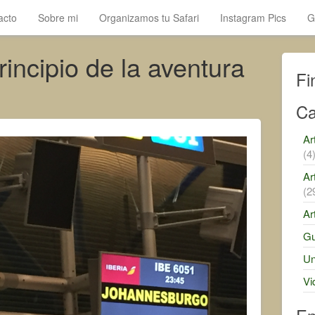
acto
Sobre mi
Organizamos tu Safari
Instagram Pics
G
rincipio de la aventura
Fi
Ca
Ar
(4
Ar
(2
Ar
Gu
Un
Vi