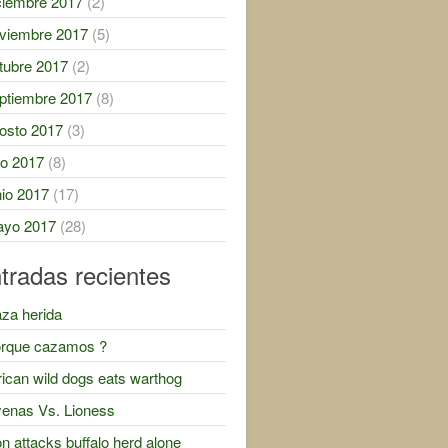
ciembre 2017
(2)
viembre 2017
(5)
tubre 2017
(2)
ptiembre 2017
(8)
osto 2017
(3)
lio 2017
(8)
nio 2017
(17)
yo 2017
(28)
tradas recientes
za herida
rque cazamos ?
rican wild dogs eats warthog
enas Vs. Lioness
on attacks buffalo herd alone