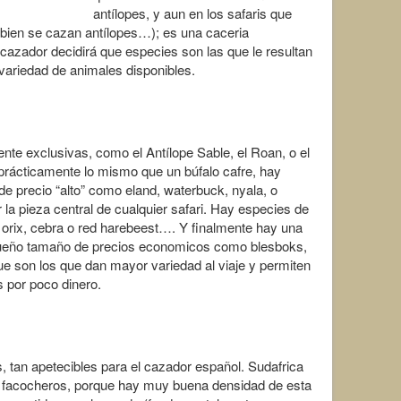
antílopes, y aun en los safaris que
mbien se cazan antílopes…); es una caceria
cazador decidirá que especies son las que le resultan
variedad de animales disponibles.
e exclusivas, como el Antílope Sable, el Roan, o el
rácticamente lo mismo que un búfalo cafre, hay
e precio “alto” como eland, waterbuck, nyala, o
a pieza central de cualquier safari. Hay especies de
 orix, cebra o red harebeest…. Y finalmente hay una
queño tamaño de precios economicos como blesboks,
e son los que dan mayor variedad al viaje y permiten
 por poco dinero.
 tan apetecibles para el cazador español. Sudafrica
e facocheros, porque hay muy buena densidad de esta