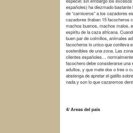
especie; sin embargo los excesos
españoles) ha diezmado bastante l
de “carniceros” a los cazadores e
cazadores tiraban 15 facocheros c
machos buenos, machos malos, e i
espiritu de la caza africana. Cuan
buen par de colmillos, animales ad
facocheros lo unico que conlleva e
sostenibles de una zona. Las zona
clientes españoles… normalmente 
facochero debe considerarse una
adultos, y que mate dos o tres o 
abstenga de apretar el gatillo so
nada y son lo que cazaremos dent
4/ Areas del pais