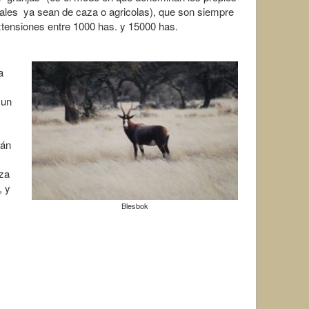
rales ya sean de caza o agricolas), que son siempre
xtensiones entre 1000 has. y 15000 has.
a
 un
tán
za
, y
Blesbok