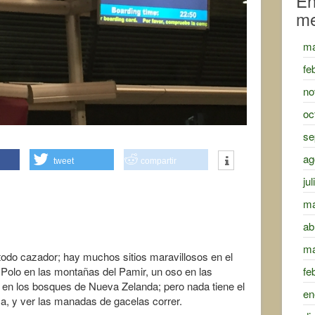
En
m
ma
fe
no
oc
se
ag
tweet
compartir
ju
ma
ab
ma
todo cazador; hay muchos sitios maravillosos en el
Polo en las montañas del Pamir, un oso en las
fe
en los bosques de Nueva Zelanda; pero nada tiene el
en
rica, y ver las manadas de gacelas correr.