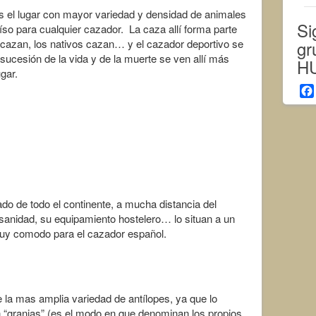
es el lugar con mayor variedad y densidad de animales
Si
raíso para cualquier cazador. La caza allí forma parte
gr
s cazan, los nativos cazan… y el cazador deportivo se
 sucesión de la vida y de la muerte se ven allí más
H
gar.
ado de todo el continente, a mucha distancia del
 sanidad, su equipamiento hostelero… lo situan a un
a muy comodo para el cazador español.
e la mas amplia variedad de antílopes, ya que lo
n “granjas” (es el modo en que denominan los propios