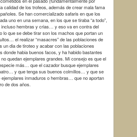
 cometidos en el pasado (fundamentalmente por
a calidad de los trofeos, además de crear mala fama
spañoles. Se han comercializado safaris en que los
ada uno en una semana, en los que se tiraba “a todo”,
ncluso hembras y crias… y eso va en contra del
do lo que se debe tirar son los machos que portan un
ultos… el realizar “masacres” de las poblaciones de
s un dia de tiroteo y acabar con las poblaciones
s donde habia buenos facos, y ha habido bastantes
no quedan ejemplares grandes. Mi consejo es que el
 especie más… que el cazador busque ejemplares
cuatro… y que tenga sus buenos colmillos… y que se
bre ejemplares inmaduros o hembras… que no aportan
ro de dos años.