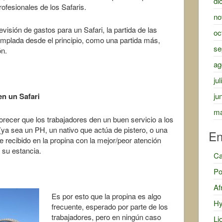
di
ofesionales de los Safaris.
no
sión de gastos para un Safari, la partida de las
oc
mplada desde el principio, como una partida más,
se
ón.
ag
ju
en un Safari
ju
ma
recer que los trabajadores den un buen servicio a los
 (ya sea un PH, un nativo que actúa de pistero, o una
En
e recibido en la propina con la mejor/peor atención
 su estancia.
Ca
Po
Af
Es por esto que la propina es algo
Hy
frecuente, esperado por parte de los
trabajadores, pero en ningún caso
Li