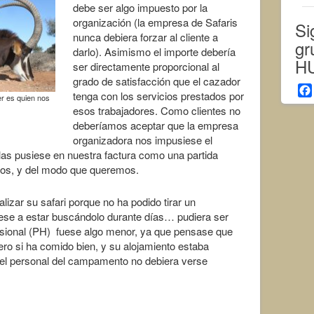
debe ser algo impuesto por la
organización (la empresa de Safaris
Si
nunca debiera forzar al cliente a
gr
darlo). Asimismo el importe debería
H
ser directamente proporcional al
grado de satisfacción que el cazador
tenga con los servicios prestados por
er es quien nos
esos trabajadores. Como clientes no
deberíamos aceptar que la empresa
organizadora nos impusiese el
las pusiese en nuestra factura como una partida
ros, y del modo que queremos.
nalizar su safari porque no ha podido tirar un
ese a estar buscándolo durante días… pudiera ser
esional (PH) fuese algo menor, ya que pensase que
pero si ha comido bien, y su alojamiento estaba
 el personal del campamento no debiera verse