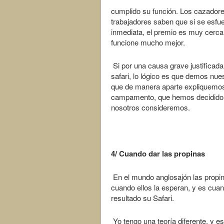
cumplido su función. Los cazadores
trabajadores saben que si se esf
inmediata, el premio es muy cerc
funcione mucho mejor.
Si por una causa grave justificada 
safari, lo lógico es que demos nue
que de manera aparte expliquemos a
campamento, que hemos decidido no
nosotros consideremos.
4/ Cuando dar las propinas
En el mundo anglosajón las propina
cuando ellos la esperan, y es cuan
resultado su Safari.
Yo tengo una teoría diferente, y e