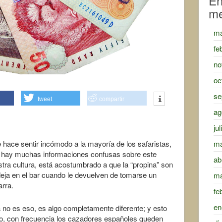
En
m
ma
fe
no
oc
se
tweet
compartir
ag
ju
hace sentir incómodo a la mayoría de los safaristas,
ma
 y hay muchas informaciones confusas sobre este
ab
tra cultura, está acostumbrado a que la “propina” son
eja en el bar cuando le devuelven de tomarse un
ma
arra.
fe
en
 no es eso, es algo completamente diferente; y esto
o, con frecuencia los cazadores españoles queden