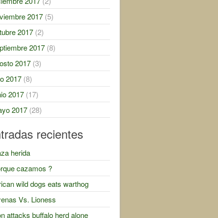
ciembre 2017
(2)
viembre 2017
(5)
tubre 2017
(2)
ptiembre 2017
(8)
osto 2017
(3)
lio 2017
(8)
nio 2017
(17)
yo 2017
(28)
tradas recientes
za herida
rque cazamos ?
rican wild dogs eats warthog
enas Vs. Lioness
on attacks buffalo herd alone