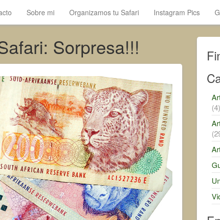
acto
Sobre mi
Organizamos tu Safari
Instagram Pics
G
Safari: Sorpresa!!!
Fi
Ca
Ar
(4
Ar
(2
Ar
Gu
Un
Vi