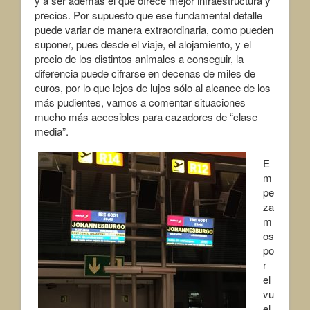
y a ser además el que ofrece mejor infraestructura y
precios. Por supuesto que ese fundamental detalle
puede variar de manera extraordinaria, como pueden
suponer, pues desde el viaje, el alojamiento, y el
precio de los distintos animales a conseguir, la
diferencia puede cifrarse en decenas de miles de
euros, por lo que lejos de lujos sólo al alcance de los
más pudientes, vamos a comentar situaciones
mucho más accesibles para cazadores de “clase
media”.
E
m
pe
za
m
os
po
r
el
vu
el