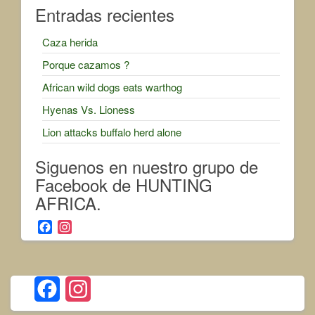
Entradas recientes
Caza herida
Porque cazamos ?
African wild dogs eats warthog
Hyenas Vs. Lioness
Lion attacks buffalo herd alone
Siguenos en nuestro grupo de
Facebook de HUNTING
AFRICA.
F
I
a
n
c
s
e
t
b
a
F
I
o
g
o
r
a
n