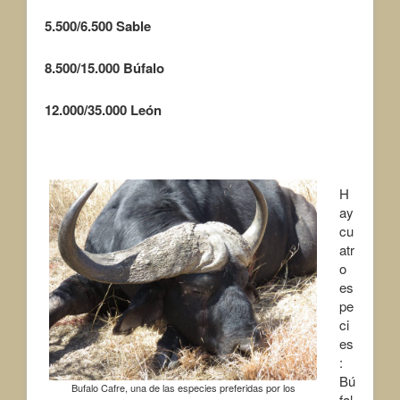
5.500/6.500
Sable
8.500/15.000
Búfalo
12.000/35.000
León
H
ay
cu
atr
o
es
pe
ci
es
:
Bú
Bufalo Cafre, una de las especies preferidas por los
fal