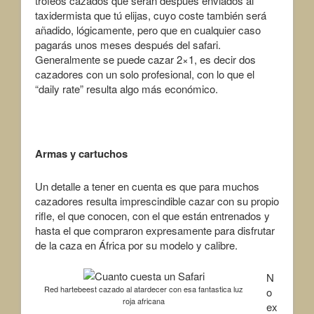
trofeos cazados que serán después enviados al
taxidermista que tú elijas, cuyo coste también será
añadido, lógicamente, pero que en cualquier caso
pagarás unos meses después del safari.
Generalmente se puede cazar 2×1, es decir dos
cazadores con un solo profesional, con lo que el
“daily rate” resulta algo más económico.
Armas y cartuchos
Un detalle a tener en cuenta es que para muchos
cazadores resulta imprescindible cazar con su propio
rifle, el que conocen, con el que están entrenados y
hasta el que compraron expresamente para disfrutar
de la caza en África por su modelo y calibre.
N
Red hartebeest cazado al atardecer con esa fantastica luz
o
roja africana
ex