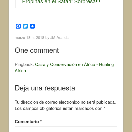
Propinas en el Safari: Sorpresa!!!
F
T
a
w
c
i
marzo 18th, 2018 by
JM Aranda
e
t
b
t
One comment
o
e
o
r
k
Pingback:
Caza y Conservación en África - Hunting
Africa
Deja una respuesta
Tu dirección de correo electrónico no será publicada.
Los campos obligatorios están marcados con
*
Comentario
*