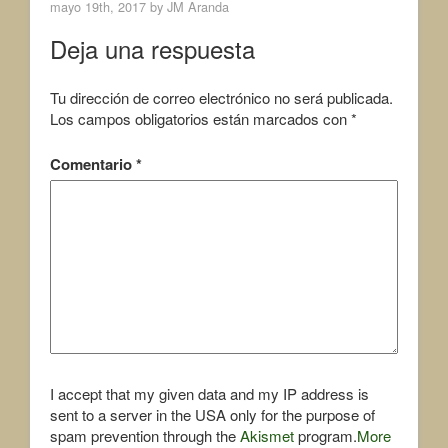
c
i
mayo 19th, 2017 by
JM Aranda
e
t
b
t
Deja una respuesta
o
e
o
r
k
Tu dirección de correo electrónico no será publicada.
Los campos obligatorios están marcados con
*
Comentario
*
I accept that my given data and my IP address is
sent to a server in the USA only for the purpose of
spam prevention through the
Akismet
program.
More