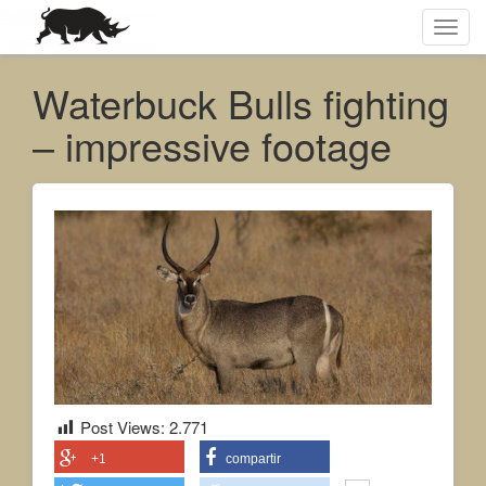
Toggl
navig
Waterbuck Bulls fighting
– impressive footage
Post Views:
2.771
+1
compartir