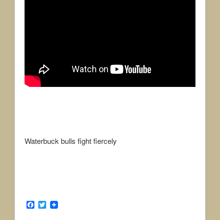
Waterbuck bulls fight fiercely
F
T
a
w