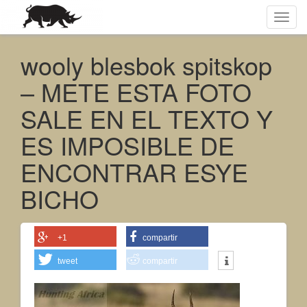
Toggl
navig
wooly blesbok spitskop
– METE ESTA FOTO
SALE EN EL TEXTO Y
ES IMPOSIBLE DE
ENCONTRAR ESYE
BICHO
+1
compartir
tweet
compartir