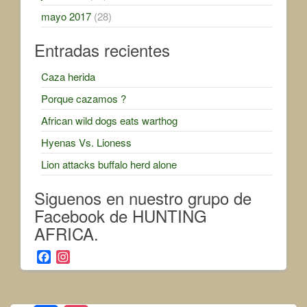
mayo 2017
(28)
Entradas recientes
Caza herida
Porque cazamos ?
African wild dogs eats warthog
Hyenas Vs. Lioness
Lion attacks buffalo herd alone
Siguenos en nuestro grupo de
Facebook de HUNTING
AFRICA.
F
I
a
n
c
s
e
t