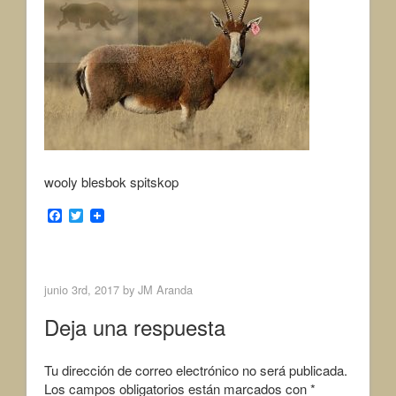
wooly blesbok spitskop
F
T
a
w
c
i
< Previous Image
e
t
b
t
o
e
junio 3rd, 2017 by
JM Aranda
o
r
k
Deja una respuesta
Tu dirección de correo electrónico no será publicada.
Los campos obligatorios están marcados con
*