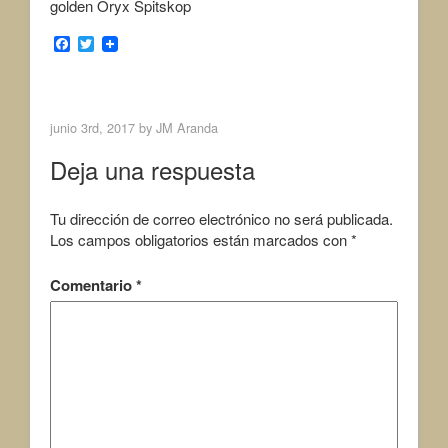
golden Oryx Spitskop
F
T
a
w
c
i
< Previous Image
Next Image >
e
t
b
t
o
e
junio 3rd, 2017 by
JM Aranda
o
r
k
Deja una respuesta
Tu dirección de correo electrónico no será publicada.
Los campos obligatorios están marcados con
*
Comentario
*