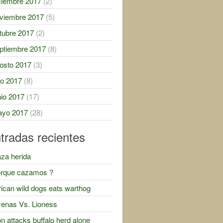
ciembre 2017
(2)
viembre 2017
(5)
tubre 2017
(2)
ptiembre 2017
(8)
osto 2017
(3)
lio 2017
(8)
nio 2017
(17)
yo 2017
(28)
tradas recientes
za herida
rque cazamos ?
rican wild dogs eats warthog
enas Vs. Lioness
on attacks buffalo herd alone