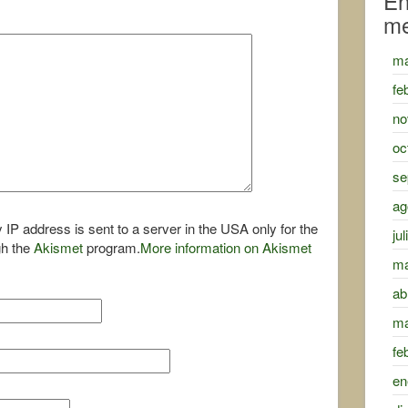
En
m
ma
fe
no
oc
se
ag
 IP address is sent to a server in the USA only for the
ju
gh the
Akismet
program.
More information on Akismet
ma
ab
ma
fe
en