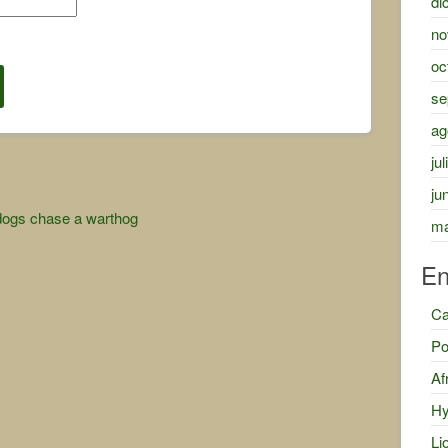
di
no
oc
se
ag
ju
ju
dogs chase a warthog
ma
En
Ca
Po
Af
Hy
Li