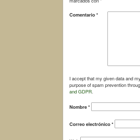
marcados con
*
Comentario
*
I accept that my given data and my
purpose of spam prevention throu
and GDPR
.
Nombre
*
Correo electrónico
*