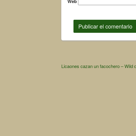
Web
Other
Licaones cazan un facochero – Wild 
Articles