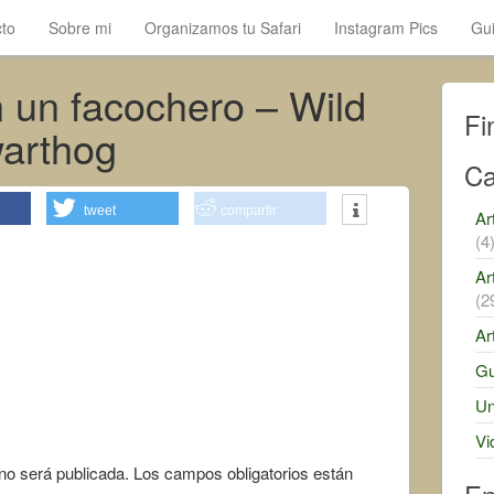
to
Sobre mi
Organizamos tu Safari
Instagram Pics
Gui
 un facochero – Wild
Fi
warthog
Ca
tweet
compartir
Ar
(4
Ar
(2
Ar
Gu
Un
Vi
 no será publicada.
Los campos obligatorios están