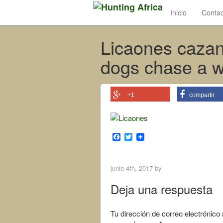
Inicio
Contac
Licaones cazan
dogs chase a 
+1
compartir
F
T
a
w
c
i
e
t
b
t
junio 4th, 2017 by
o
e
o
r
Deja una respuesta
k
Tu dirección de correo electrónico