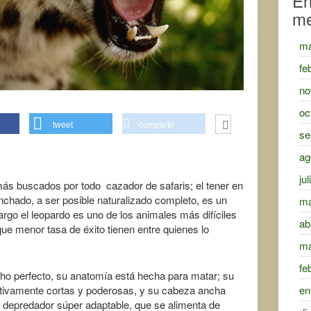
En
m
ma
fe
no
oc
tweet
compartir
se
ag
ju
más buscados por todo cazador de safaris; el tener en
anchado, a ser posible naturalizado completo, es un
ma
rgo el leopardo es uno de los animales más difíciles
ab
ue menor tasa de éxito tienen entre quienes lo
ma
fe
ho perfecto, su anatomía está hecha para matar; su
en
ativamente cortas y poderosas, y su cabeza ancha
 depredador súper adaptable, que se alimenta de