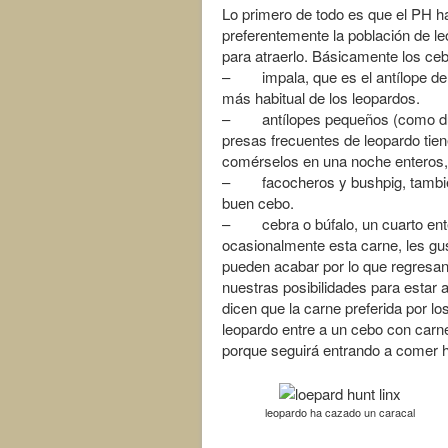
Lo primero de todo es que el PH h
preferentemente la población de l
para atraerlo. Básicamente los ceb
– impala, que es el antílope de
más habitual de los leopardos.
– antílopes pequeños (como duik
presas frecuentes de leopardo tie
comérselos en una noche enteros, 
– facocheros y bushpig, también 
buen cebo.
– cebra o búfalo, un cuarto ent
ocasionalmente esta carne, les gus
pueden acabar por lo que regresa
nuestras posibilidades para estar
dicen que la carne preferida por l
leopardo entre a un cebo con carn
porque seguirá entrando a comer h
leopardo ha cazado un caracal