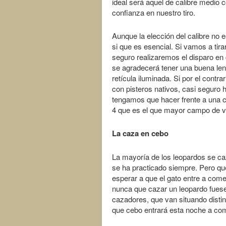
ideal será aquel de calibre medi
confianza en nuestro tiro.
Aunque la elección del calibre no e
si que es esencial. Si vamos a tira
seguro realizaremos el disparo en
se agradecerá tener una buena len
retícula iluminada. Si por el contr
con pisteros nativos, casi seguro h
tengamos que hacer frente a una ca
4 que es el que mayor campo de vi
La caza en cebo
La mayoría de los leopardos se ca
se ha practicado siempre. Pero qu
esperar a que el gato entre a come
nunca que cazar un leopardo fuese 
cazadores, que van situando disti
que cebo entrará esta noche a come