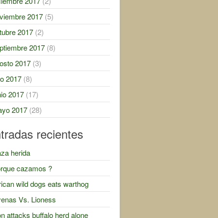
ciembre 2017
(2)
viembre 2017
(5)
tubre 2017
(2)
ptiembre 2017
(8)
osto 2017
(3)
lio 2017
(8)
nio 2017
(17)
yo 2017
(28)
tradas recientes
za herida
rque cazamos ?
rican wild dogs eats warthog
enas Vs. Lioness
on attacks buffalo herd alone