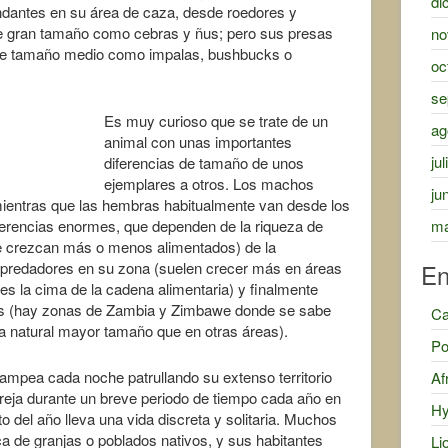
di
dantes en su área de caza, desde roedores y
e gran tamaño como cebras y ñus; pero sus presas
no
 de tamaño medio como impalas, bushbucks o
oc
se
Es muy curioso que se trate de un
ag
animal con unas importantes
ju
diferencias de tamaño de unos
ejemplares a otros. Los machos
ju
 mientras que las hembras habitualmente van desde los
ma
iferencias enormes, que dependen de la riqueza de
ue crezcan más o menos alimentados) de la
En
predadores en su zona (suelen crecer más en áreas
es la cima de la cadena alimentaria) y finalmente
cos (hay zonas de Zambia y Zimbawe donde se sabe
Ca
a natural mayor tamaño que en otras áreas).
Po
ampea cada noche patrullando su extenso territorio
Af
eja durante un breve periodo de tiempo cada año en
Hy
o del año lleva una vida discreta y solitaria. Muchos
a de granjas o poblados nativos, y sus habitantes
Li