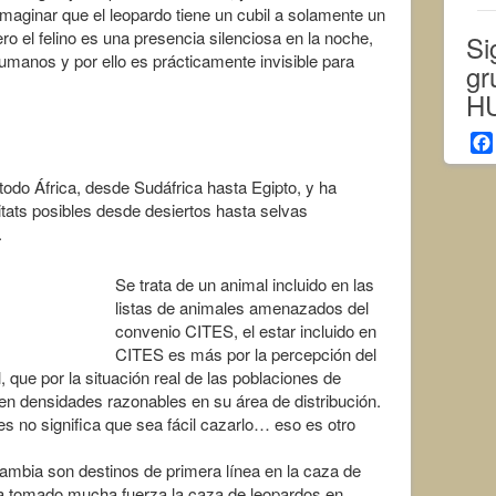
imaginar que el leopardo tiene un cubil a solamente un
o el felino es una presencia silenciosa en la noche,
Si
humanos y por ello es prácticamente invisible para
gr
H
todo África, desde Sudáfrica hasta Egipto, y ha
itats posibles desde desiertos hasta selvas
.
Se trata de un animal incluido en las
listas de animales amenazados del
convenio CITES, el estar incluido en
CITES es más por la percepción del
que por la situación real de las poblaciones de
en densidades razonables en su área de distribución.
no significa que sea fácil cazarlo… eso es otro
mbia son destinos de primera línea en la caza de
ha tomado mucha fuerza la caza de leopardos en