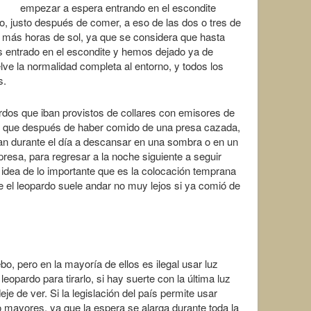
empezar a espera entrando en el escondite
bo, justo después de comer, a eso de las dos o tres de
o más horas de sol, ya que se considera que hasta
entrado en el escondite y hemos dejado ya de
ve la normalidad completa al entorno, y todos los
s.
rdos que iban provistos de collares con emisores de
 que después de haber comido de una presa cazada,
an durante el día a descansar en una sombra o en un
esa, para regresar a la noche siguiente a seguir
 idea de lo importante que es la colocación temprana
ue el leopardo suele andar no muy lejos si ya comió de
, pero en la mayoría de ellos es ilegal usar luz
l leopardo para tirarlo, si hay suerte con la última luz
eje de ver. Si la legislación del país permite usar
 mayores, ya que la espera se alarga durante toda la