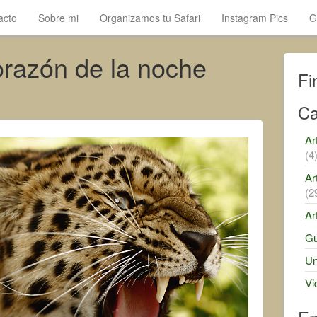
acto
Sobre mi
Organizamos tu Safari
Instagram Pics
G
orazón de la noche
Fi
Ca
Ar
(4
Ar
(2
Ar
Gu
Un
Vi