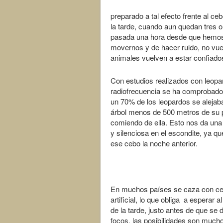
preparado a tal efecto frente al ce
la tarde, cuando aun quedan tres 
pasada una hora desde que hemos 
movernos y de hacer ruido, no vuel
animales vuelven a estar confiado
Con estudios realizados con leopa
radiofrecuencia se ha comprobado
un 70% de los leopardos se alejab
árbol menos de 500 metros de su pr
comiendo de ella. Esto nos da una
y silenciosa en el escondite, ya q
ese cebo la noche anterior.
En muchos países se caza con cebo
artificial, lo que obliga a esperar a
de la tarde, justo antes de que se d
focos, las posibilidades son mucho