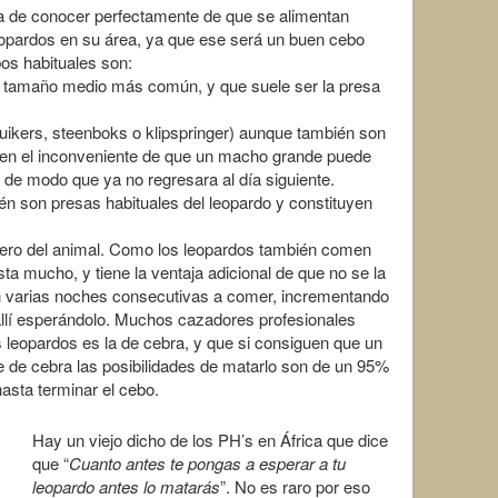
a de conocer perfectamente de que se alimentan
eopardos en su área, ya que ese será un buen cebo
os habituales son:
 tamaño medio más común, y que suele ser la presa
ers, steenboks o klipspringer) aunque también son
nen el inconveniente de que un macho grande puede
de modo que ya no regresara al día siguiente.
son presas habituales del leopardo y constituyen
ero del animal. Como los leopardos también comen
ta mucho, y tiene la ventaja adicional de que no se la
n varias noches consecutivas a comer, incrementando
 allí esperándolo. Muchos cazadores profesionales
os leopardos es la de cebra, y que si consiguen que un
e de cebra las posibilidades de matarlo son de un 95%
asta terminar el cebo.
Hay un viejo dicho de los PH’s en África que dice
que “
Cuanto antes te pongas a esperar a tu
leopardo antes lo matarás
”. No es raro por eso