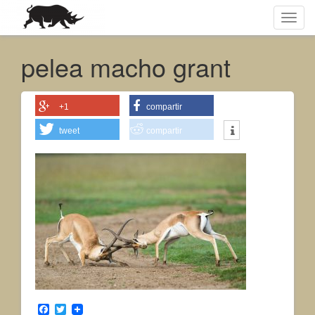
Toggl
navig
pelea macho grant
+1
compartir
tweet
compartir
F
T