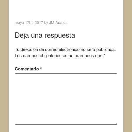
a
w
c
i
< Previous Image
Next Image >
e
t
b
t
o
e
mayo 17th, 2017 by
JM Aranda
o
r
k
Deja una respuesta
Tu dirección de correo electrónico no será publicada.
Los campos obligatorios están marcados con
*
Comentario
*