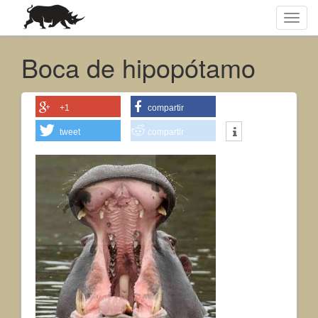
Toggl
navig
Boca de hipopótamo
+1
compartir
tweet
compartir