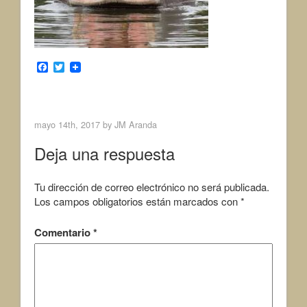
F
T
a
w
c
i
Next Image >
e
t
b
t
o
e
mayo 14th, 2017 by
JM Aranda
o
r
k
Deja una respuesta
Tu dirección de correo electrónico no será publicada.
Los campos obligatorios están marcados con
*
Comentario
*