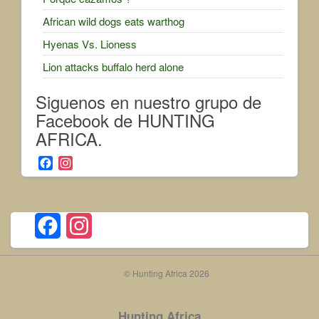
African wild dogs eats warthog
Hyenas Vs. Lioness
Lion attacks buffalo herd alone
Siguenos en nuestro grupo de
Facebook de HUNTING
AFRICA.
F
I
a
n
c
s
e
t
b
a
F
I
o
g
o
r
a
n
k
a
© Hunting Africa 2026
c
m
s
e
t
Hunting Africa