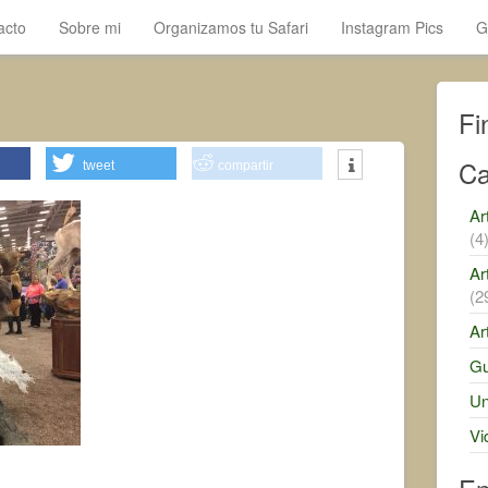
acto
Sobre mi
Organizamos tu Safari
Instagram Pics
G
Fi
Ca
tweet
compartir
Ar
(4
Ar
(2
Ar
Gu
Un
Vi