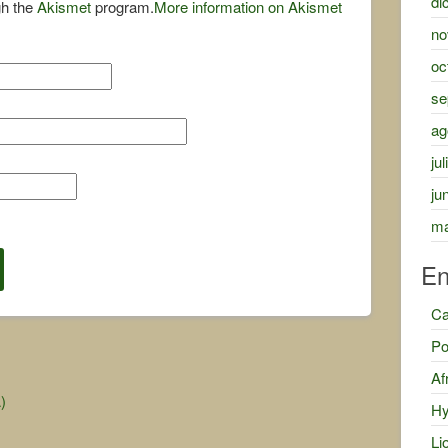
di
gh the
Akismet
program.
More information on Akismet
no
oc
se
ag
ju
ju
ma
En
Ca
Po
Af
)
Hy
Li