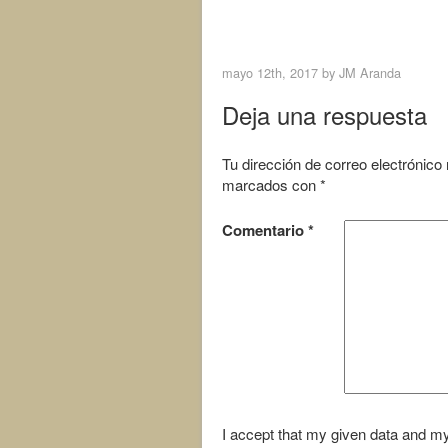
a
w
c
i
< Previous Image
e
t
b
t
o
e
mayo 12th, 2017 by
JM Aranda
o
r
k
Deja una respuesta
Tu dirección de correo electrónico
marcados con
*
Comentario
*
I accept that my given data and my