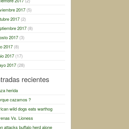
ciembre 2017
(2)
viembre 2017
(5)
tubre 2017
(2)
ptiembre 2017
(8)
osto 2017
(3)
lio 2017
(8)
nio 2017
(17)
yo 2017
(28)
tradas recientes
za herida
rque cazamos ?
rican wild dogs eats warthog
enas Vs. Lioness
on attacks buffalo herd alone