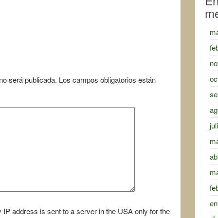
En
m
ma
fe
no
oc
 no será publicada.
Los campos obligatorios están
se
ag
ju
ma
ab
ma
fe
en
 IP address is sent to a server in the USA only for the