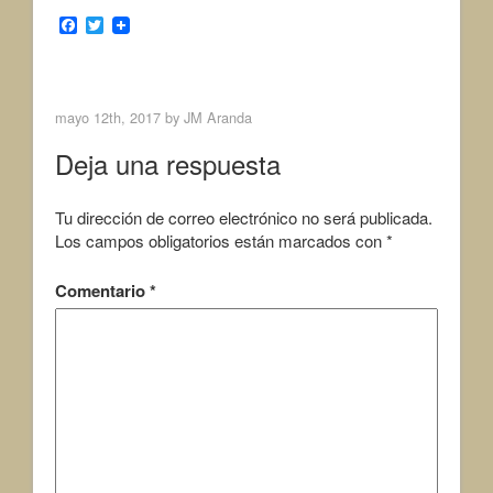
F
T
a
w
c
i
< Previous Image
Next Image >
e
t
b
t
o
e
mayo 12th, 2017 by
JM Aranda
o
r
k
Deja una respuesta
Tu dirección de correo electrónico no será publicada.
Los campos obligatorios están marcados con
*
Comentario
*