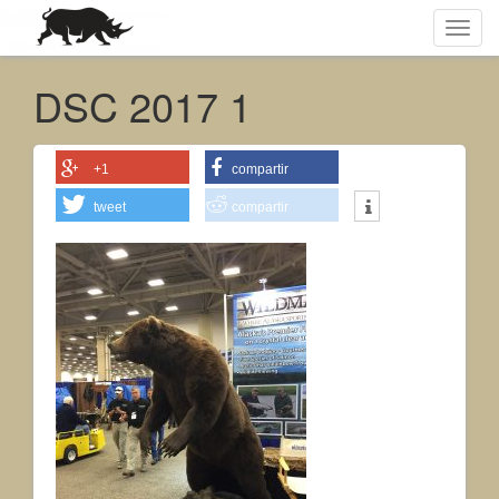
Toggl
navig
DSC 2017 1
+1
compartir
tweet
compartir