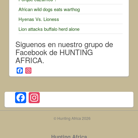
African wild dogs eats warthog
Hyenas Vs. Lioness
Lion attacks buffalo herd alone
Siguenos en nuestro grupo de
Facebook de HUNTING
AFRICA.
F
I
a
n
c
s
e
t
b
a
F
I
o
g
o
r
a
n
k
a
© Hunting Africa 2026
c
m
s
e
t
Hunting Africa