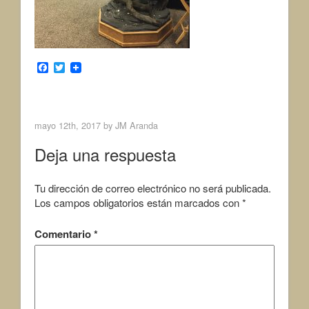
F
T
a
w
c
i
Next Image >
e
t
b
t
o
e
mayo 12th, 2017 by
JM Aranda
o
r
k
Deja una respuesta
Tu dirección de correo electrónico no será publicada.
Los campos obligatorios están marcados con
*
Comentario
*