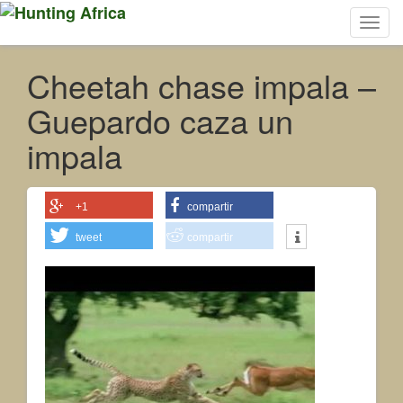
Toggl
navig
Cheetah chase impala –
Guepardo caza un
impala
+1
compartir
tweet
compartir