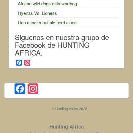
African wild dogs eats warthog
Hyenas Vs. Lioness
Lion attacks buffalo herd alone
Siguenos en nuestro grupo de
Facebook de HUNTING
AFRICA.
F
I
a
n
c
s
e
t
b
a
F
I
o
g
o
r
a
n
k
a
© Hunting Africa 2026
c
m
s
e
t
Hunting Africa
b
a