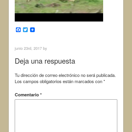
F
T
a
w
c
i
e
t
b
t
junio 23rd, 2017 by
o
e
o
r
Deja una respuesta
k
Tu dirección de correo electrónico no será publicada.
Los campos obligatorios están marcados con
*
Comentario
*