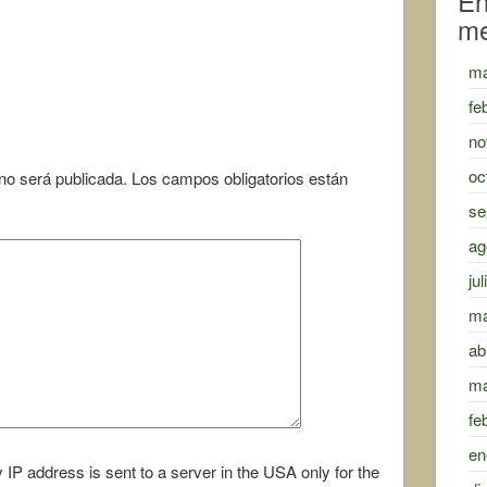
En
m
Next Image >
ma
fe
no
oc
 no será publicada.
Los campos obligatorios están
se
ag
ju
ma
ab
ma
fe
en
 IP address is sent to a server in the USA only for the