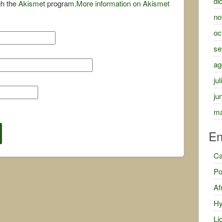
di
gh the
Akismet
program.
More information on Akismet
no
oc
se
ag
ju
ju
ma
En
Ca
Po
Af
Hy
Li