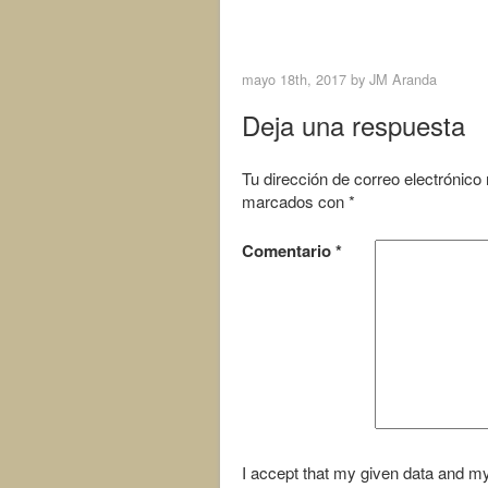
a
w
c
i
< Previous Image
e
t
b
t
o
e
mayo 18th, 2017 by
JM Aranda
o
r
k
Deja una respuesta
Tu dirección de correo electrónico
marcados con
*
Comentario
*
I accept that my given data and my