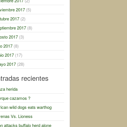
ciembre 2017
(2)
viembre 2017
(5)
tubre 2017
(2)
ptiembre 2017
(8)
osto 2017
(3)
lio 2017
(8)
nio 2017
(17)
yo 2017
(28)
tradas recientes
za herida
rque cazamos ?
rican wild dogs eats warthog
enas Vs. Lioness
on attacks buffalo herd alone