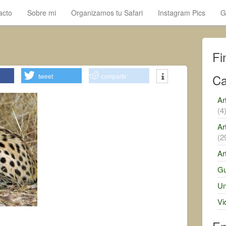
acto
Sobre mi
Organizamos tu Safari
Instagram Pics
G
Fi
Ca
tweet
compartir
Ar
(4
Ar
(2
Ar
Gu
Un
Vi