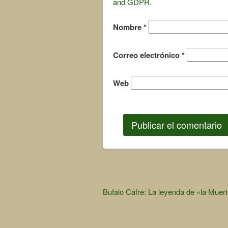
and GDPR
.
Nombre
*
Correo electrónico
*
Web
Other
Bufalo Cafre: La leyenda de «la Muer
Articles