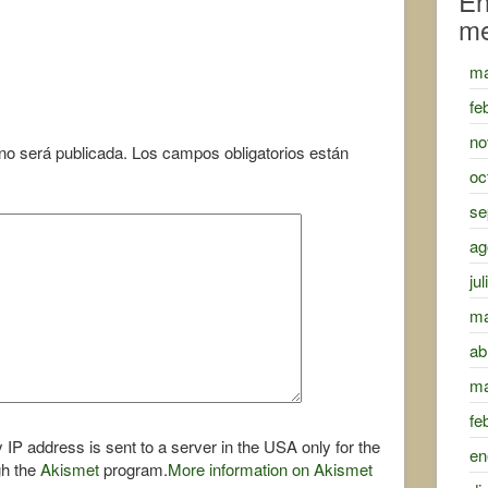
En
Next Image >
m
ma
fe
no
 no será publicada.
Los campos obligatorios están
oc
se
ag
ju
ma
ab
ma
fe
 IP address is sent to a server in the USA only for the
en
gh the
Akismet
program.
More information on Akismet