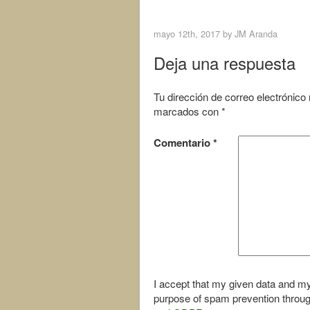
< Previous Image
e
t
b
t
o
e
mayo 12th, 2017 by
JM Aranda
o
r
k
Deja una respuesta
Tu dirección de correo electrónico
marcados con
*
Comentario
*
I accept that my given data and my
purpose of spam prevention throu