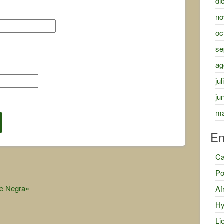
di
no
oc
se
ag
ju
ju
ma
En
Ca
Po
te Negra»
Af
Hy
Li