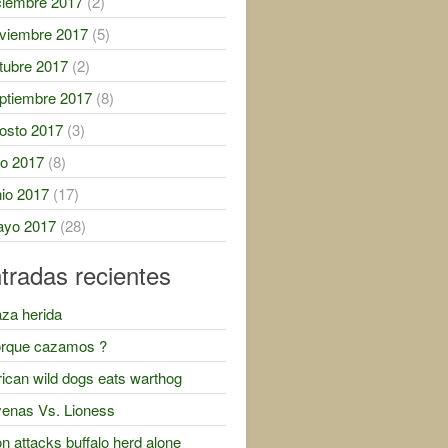
ciembre 2017
(2)
viembre 2017
(5)
tubre 2017
(2)
ptiembre 2017
(8)
osto 2017
(3)
lio 2017
(8)
nio 2017
(17)
yo 2017
(28)
tradas recientes
za herida
rque cazamos ?
rican wild dogs eats warthog
enas Vs. Lioness
on attacks buffalo herd alone