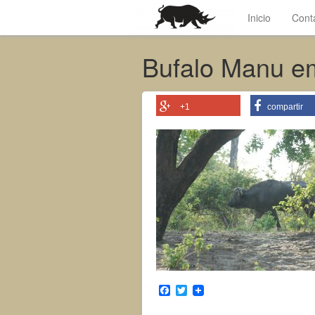
Inicio
Cont
Bufalo Manu 
+1
compartir
F
T
a
w
c
i