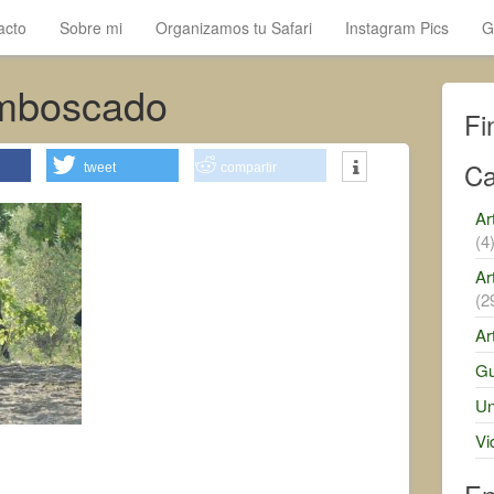
acto
Sobre mi
Organizamos tu Safari
Instagram Pics
G
emboscado
Fi
Ca
tweet
compartir
Ar
(4
Ar
(2
Ar
Gu
Un
Vi