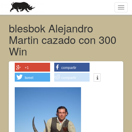
Toggl
navig
blesbok Alejandro
Martin cazado con 300
Win
+1
compartir
tweet
compartir