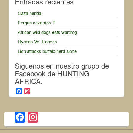
Entradas recientes
Caza herida
Porque cazamos ?
African wild dogs eats warthog
Hyenas Vs. Lioness
Lion attacks buffalo herd alone
Siguenos en nuestro grupo de
Facebook de HUNTING
AFRICA.
F
I
a
n
c
s
e
t
b
a
F
I
o
g
o
r
a
n
k
a