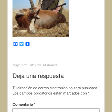
F
T
a
w
c
i
< Previous Image
Next Image >
e
t
b
t
o
e
mayo 17th, 2017 by
JM Aranda
o
r
k
Deja una respuesta
Tu dirección de correo electrónico no será publicada.
Los campos obligatorios están marcados con
*
Comentario
*